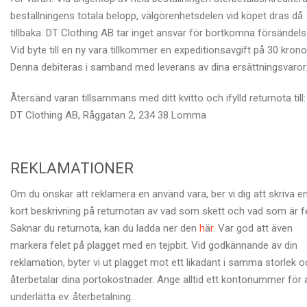
beställningens totala belopp, välgörenhetsdelen vid köpet dras då
tillbaka. DT Clothing AB tar inget ansvar för bortkomna försändels
Vid byte till en ny vara tillkommer en expeditionsavgift på 30 krono
Denna debiteras i samband med leverans av dina ersättningsvaror
Återsänd varan tillsammans med ditt kvitto och ifylld returnota till:
DT Clothing AB, Råggatan 2, 234 38 Lomma
REKLAMATIONER
Om du önskar att reklamera en använd vara, ber vi dig att skriva e
kort beskrivning på returnotan av vad som skett och vad som är fe
Saknar du returnota, kan du ladda ner den
h
ä
r
. Var god att även
markera felet på plagget med en tejpbit. Vid godkännande av din
reklamation, byter vi ut plagget mot ett likadant i samma storlek 
återbetalar dina portokostnader. Ange alltid ett kontonummer för 
underlätta ev. återbetalning.