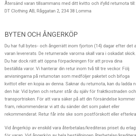
Återsänd varan tillsammans med ditt kvitto och ifylld returnota till:
DT Clothing AB, Råggatan 2, 234 38 Lomma
BYTEN OCH ÅNGERKÖP
Du har full bytes- och ångerrätt inom fjorton (14) dagar efter det a
varan levererats. De returnerade varorna skall vara i oskadat skick.
Du har dock rätt att öppna förpackningen för att prova dina
beställda varor. Vi hanterar din retur inom två till tre veckor. Följ
anvisningarna på returnotan som medföljer paketet och bifoga
kvittot eller en kopia av denna. Saknar du returnota, kan du ladda n
den här. Vid byten och returer står du själv för fraktkostnaden och
transportrisken. För att vara säker på att din försändelse kommer
fram, rekommenderar vi att du sänder det som paket eller
rekommenderat. Retur får inte ske som postförskott eller efterkra
Vid ångerköp av enskild vara återbetalas/krediteras priset du erlag
för varan. Vid ångerköp av hela beställningen återbetalas/krediter